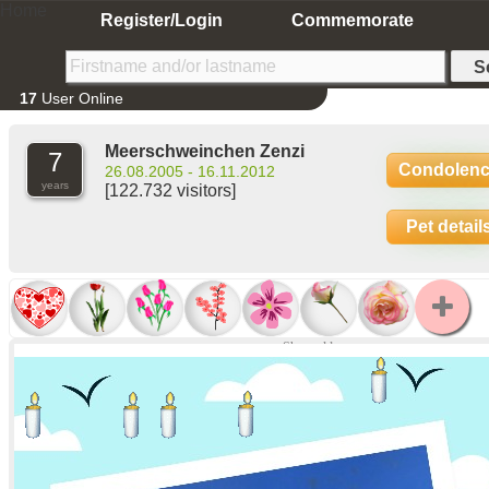
Home
Register/Login
Commemorate
17
User Online
Meerschweinchen Zenzi
7
Condolen
26.08.2005 - 16.11.2012
years
[122.732 visitors]
Pet detail
Show older