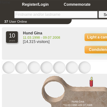
Home
Register/Login
Commemorate
37
User Online
Hund Gina
10
Light a ca
11.03.1998 - 09.07.2008
years
[14.315 visitors]
Condolen
Hund Gina
*11.03.1998-+09.07.2008