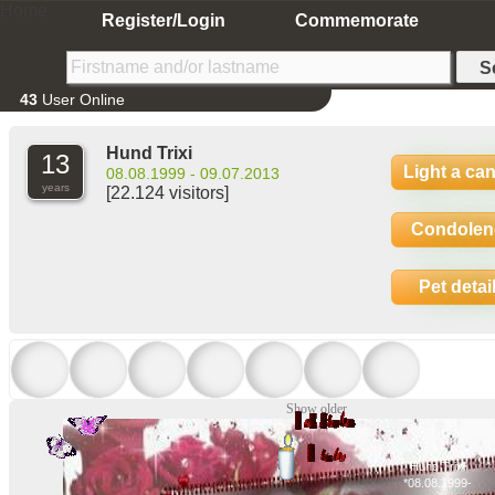
Home
Register/Login
Commemorate
43
User Online
Hund Trixi
13
Light a ca
08.08.1999 - 09.07.2013
years
[22.124 visitors]
Condolen
Pet detai
Show older
Hund Trixi
*08.08.1999-