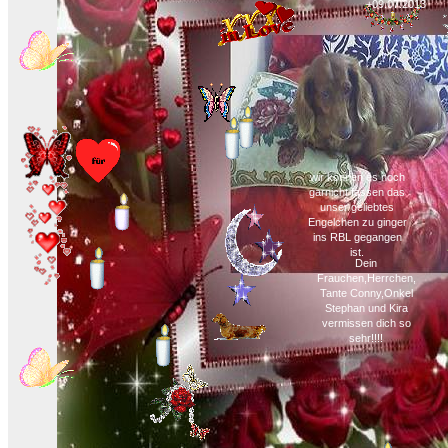
+09.07.2013
wir können es noch
garnicht fassen das
unser geliebtes
Engelchen zu ginger
ins RBL gegangen
ist.
Dein
Frauchen,Herrchen,
Tante Conny,Onkel
Stephan und Kira
vermissen dich so
sehr!!!!