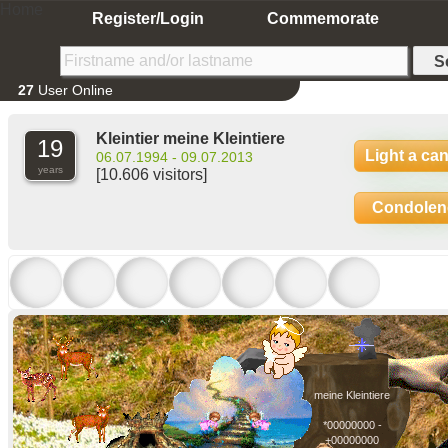
Home
Register/Login
Commemorate
27
User Online
Kleintier meine Kleintiere
19
Light a ca
06.07.1994 - 09.07.2013
years
[10.606 visitors]
Condolen
meine Kleintiere
*00000000 -
+00000000