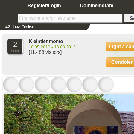
Home
Register/Login
Commemorate
42
User Online
Kleintier momo
2
Light a ca
10.05.2010 - 13.03.2013
years
[11.483 visitors]
Condolen