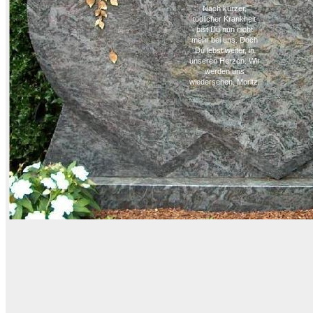
Nach kurzer,
tödlicher Krankheit
bist Du nun nicht
mehr bei uns. Doch
Du lebst weiter, in
unseren Herzen. Wir
werden uns
wiedersehen, Moritz.