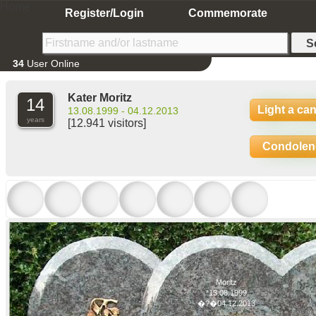
Home
Register/Login
Commemorate
34
User Online
Kater Moritz
14
Light a ca
13.08.1999 - 04.12.2013
years
[12.941 visitors]
Condolen
Moritz
*13.08.1999
�?�04.12.2013