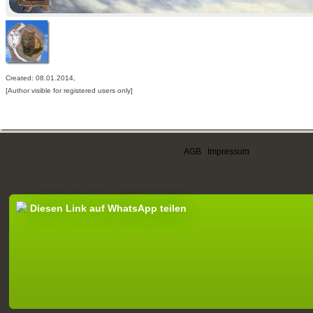
Created: 08.01.2014,
[Author visible for registered users only]
AGB
|
Impressum
Diesen Link auf WhatsApp teilen