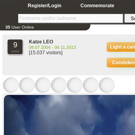
Home
Register/Login
Commemorate
35
User Online
Katze LEO
9
Light a ca
08.07.2004 - 06.11.2013
years
[15.037 visitors]
Condolen