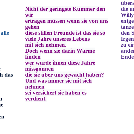
übera
Nicht der geringste Kummer den
die u
wir
Willy
ertragen müssen wenn sie von uns
entg
gehen
tanze
alle
diese stillen Freunde ist das sie so
den 
viele Jahre unseres Lebens
I
rge
mit sich nehmen.
zu ei
Doch wenn sie darin Wärme
ande
finden
Ende
wer würde ihnen diese Jahre
:
missgönnen
h das
die sie über uns gewacht haben?
Und was immer sie mit sich
nehmen
sei versichert sie haben es
h
verdient.
ne
en
r