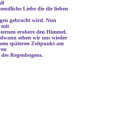
ll
nendliche Liebe die dir lieben
egen gebracht wird. Nun
 mit
Sternen erobere den Himmel.
ndwann
sehen wir uns wieder
nem späteren Zeitpunkt am
ren
 des Regenbogens.