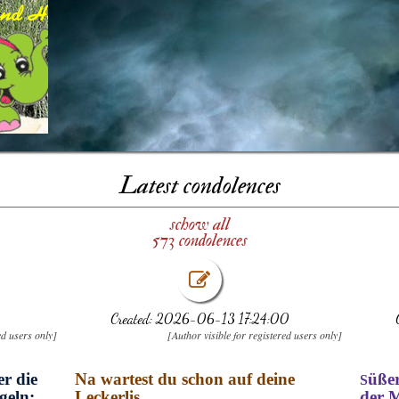
Latest condolences
schow all
573 condolences
Created: 2026-06-13 17:24:00
ed users only]
[Author visible for registered users only]
r die
Na wartest du schon auf deine
üßer
S
geln:
Leckerlis
der 