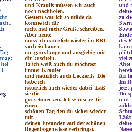
und Kraulis müssen wir auch
und 
y
noch nachholen.
deine
cht
Gestern war ich so müde da
zu de
acht.
konnte ich dir
Stern
ch
nicht mal mehr Grüße schreiben.
Sowi
Aber heute
Ende
muss ich natürlich wieder im RBL
des 
.
vorbeischauen
kam 
 Tag
um ganz lange und ausgiebig mit
plötz
 mag:
dir kuscheln.
viel 
hell
Ja ich weiß auch du möchtest
Aber 
l.
immer Krauler
bereit
und natürlich auch Leckerlis. Die
für 
habe ich
Im Re
natürlich auch wieder dabei. Laß
jetzt 
mag
sie dir
Du sp
gut schmecken. Ich wünsche dir
und 
einen
zahlr
schönen Tag den du sicher wieder
Schme
mit
Läßt
deinen Freunden auf der schönen
deine
Regenbogenwiese verbringst.
Nasen