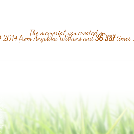
The memorial was created on
.2014 from Angelika Wilkens and
36.387
times 