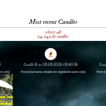
Most recent Candles
schow all
24.242 lit candles
3
Candle lit on 08.08.2026 08:40:36
Cand
rs only]
From [Username visiable for registered users only]
From [U