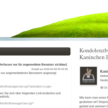
Kondolenzb
Kaninchen 
Verfasser nur für angemeldete Benutzer sichtbar]
Erstellt am 2026-02-08 05:45:58
Kani
r nur angemeldetenen Benutzern angezeigt
Gebor
Gesto
riedhof/manageUser.cgi?operation=Login
10
eren Sie sich über folgenden Link kostenlos und
iedhofs:
Wie kann man einen 
gestorben ist? Diejen
nefriedhof/manageUser.cgi?
geliebt und verloren 