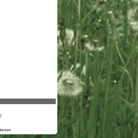
e
kerzen