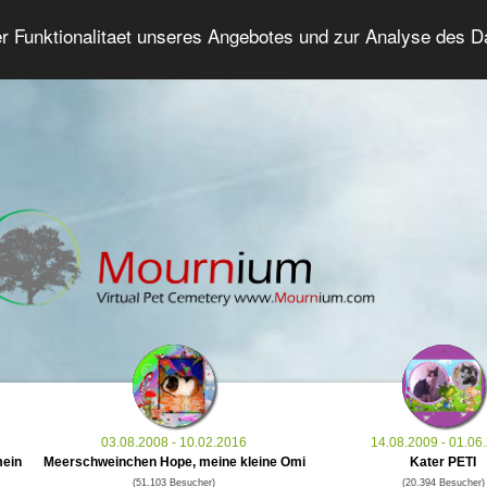
er Funktionalitaet unseres Angebotes und zur Analyse des 
Tierforum
Erweiterte Suche
Anmelde
03.08.2008 - 10.02.2016
14.08.2009 - 01.06
mein
Meerschweinchen Hope, meine kleine Omi
Kater PETI
(51.103 Besucher)
(20.394 Besucher)