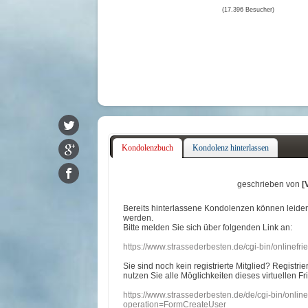
(17.396 Besucher)
Kondolenzbuch
Kondolenz hinterlassen
geschrieben von
[
Bereits hinterlassene Kondolenzen können leide
werden.
Bitte melden Sie sich über folgenden Link an:
https://www.strassederbesten.de/cgi-bin/onlinef
Sie sind noch kein registrierte Mitglied? Registri
nutzen Sie alle Möglichkeiten dieses virtuellen Fr
https://www.strassederbesten.de/de/cgi-bin/onli
operation=FormCreateUser