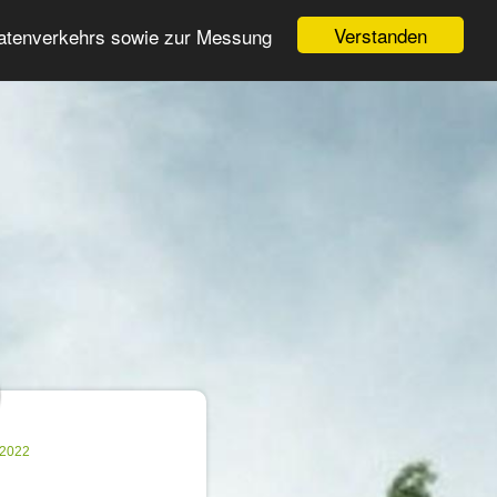
Login
Registrieren
Verstanden
Datenverkehrs sowie zur Messung
Suche
n
.2022