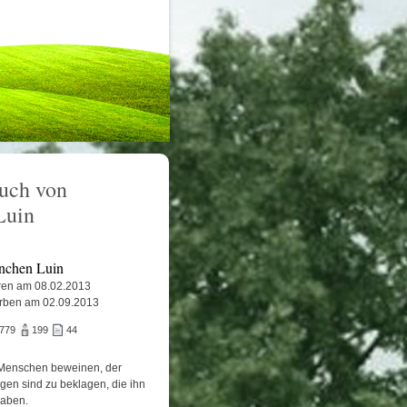
uch von
Luin
nchen Luin
en am 08.02.2013
rben am 02.09.2013
.779
199
44
Menschen beweinen, der
igen sind zu beklagen, die ihn
haben.