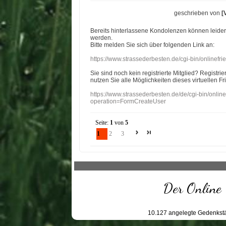
geschrieben von
[
Bereits hinterlassene Kondolenzen können leide
werden.
Bitte melden Sie sich über folgenden Link an:
https://www.strassederbesten.de/cgi-bin/onlinef
Sie sind noch kein registrierte Mitglied? Registri
nutzen Sie alle Möglichkeiten dieses virtuellen Fr
https://www.strassederbesten.de/de/cgi-bin/onli
operation=FormCreateUser
Seite:
1
von
5
1
2
3
Der Online 
10.127
angelegte Gedenkstä