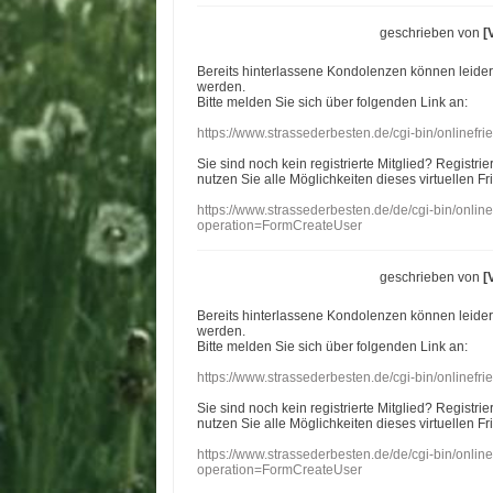
geschrieben von
[
Bereits hinterlassene Kondolenzen können leide
werden.
Bitte melden Sie sich über folgenden Link an:
https://www.strassederbesten.de/cgi-bin/onlinef
Sie sind noch kein registrierte Mitglied? Registri
nutzen Sie alle Möglichkeiten dieses virtuellen Fr
https://www.strassederbesten.de/de/cgi-bin/onli
operation=FormCreateUser
geschrieben von
[
Bereits hinterlassene Kondolenzen können leide
werden.
Bitte melden Sie sich über folgenden Link an:
https://www.strassederbesten.de/cgi-bin/onlinef
Sie sind noch kein registrierte Mitglied? Registri
nutzen Sie alle Möglichkeiten dieses virtuellen Fr
https://www.strassederbesten.de/de/cgi-bin/onli
operation=FormCreateUser