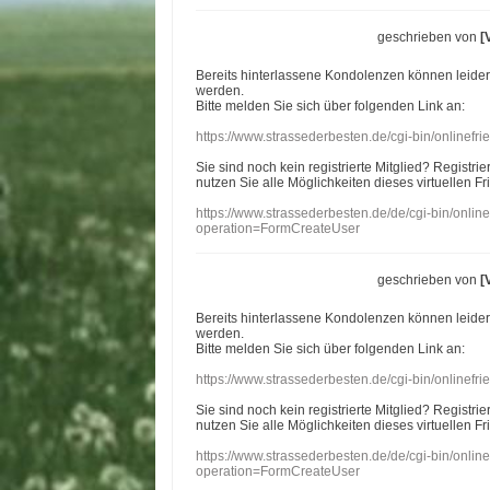
geschrieben von
[
Bereits hinterlassene Kondolenzen können leide
werden.
Bitte melden Sie sich über folgenden Link an:
https://www.strassederbesten.de/cgi-bin/onlinef
Sie sind noch kein registrierte Mitglied? Registri
nutzen Sie alle Möglichkeiten dieses virtuellen Fr
https://www.strassederbesten.de/de/cgi-bin/onli
operation=FormCreateUser
geschrieben von
[
Bereits hinterlassene Kondolenzen können leide
werden.
Bitte melden Sie sich über folgenden Link an:
https://www.strassederbesten.de/cgi-bin/onlinef
Sie sind noch kein registrierte Mitglied? Registri
nutzen Sie alle Möglichkeiten dieses virtuellen Fr
https://www.strassederbesten.de/de/cgi-bin/onli
operation=FormCreateUser