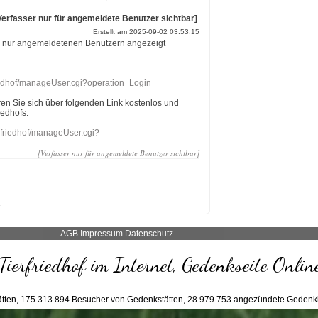
Verfasser nur für angemeldete Benutzer sichtbar]
Erstellt am 2025-09-02 03:53:15
r nur angemeldetenen Benutzern angezeigt
riedhof/manageUser.cgi?operation=Login
eren Sie sich über folgenden Link kostenlos und
iedhofs:
nefriedhof/manageUser.cgi?
[Verfasser nur für angemeldete Benutzer sichtbar]
AGB
Impressum
Datenschutz
Tierfriedhof im Internet, Gedenkseite Onlin
tten,
175.313.894
Besucher von Gedenkstätten,
28.979.753
angezündete Gedenk