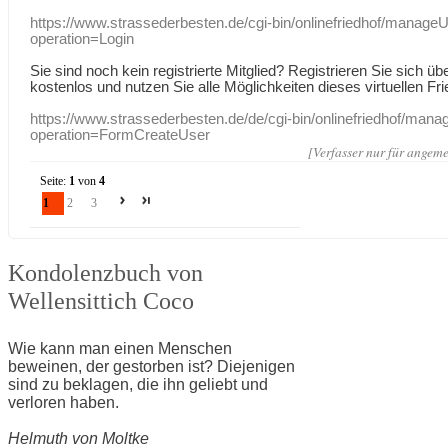
https://www.strassederbesten.de/cgi-bin/onlinefriedhof/manageU
operation=Login
Sie sind noch kein registrierte Mitglied? Registrieren Sie sich üb
kostenlos und nutzen Sie alle Möglichkeiten dieses virtuellen Fri
https://www.strassederbesten.de/de/cgi-bin/onlinefriedhof/mana
operation=FormCreateUser
[Verfasser nur für angeme
Seite:
1
von
4
1
2
3
Kondolenzbuch von
Wellensittich Coco
Wie kann man einen Menschen
beweinen, der gestorben ist? Diejenigen
sind zu beklagen, die ihn geliebt und
verloren haben.
Helmuth von Moltke