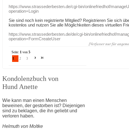
https://www.strassederbesten.de/cgi-bin/onlinefriedhof/manageU
operation=Login
Sie sind noch kein registrierte Mitglied? Registrieren Sie sich üb
kostenlos und nutzen Sie alle Möglichkeiten dieses virtuellen Fri
https://www.strassederbesten.de/de/cgi-bin/onlinefriedhof/mana
operation=FormCreateUser
[Verfasser nur für angeme
Seite:
1
von
5
1
2
3
Kondolenzbuch von
Hund Anette
Wie kann man einen Menschen
beweinen, der gestorben ist? Diejenigen
sind zu beklagen, die ihn geliebt und
verloren haben.
Helmuth von Moltke