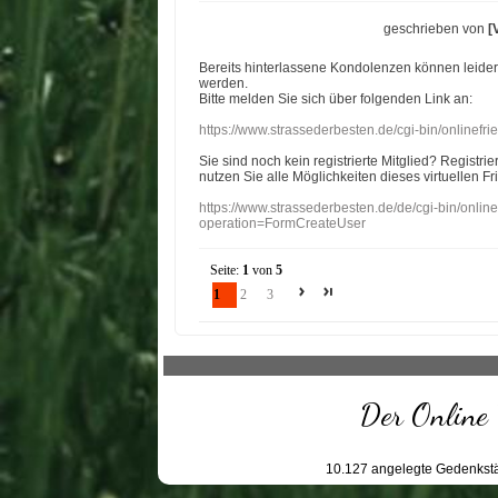
geschrieben von
[
Bereits hinterlassene Kondolenzen können leide
werden.
Bitte melden Sie sich über folgenden Link an:
https://www.strassederbesten.de/cgi-bin/onlinef
Sie sind noch kein registrierte Mitglied? Registri
nutzen Sie alle Möglichkeiten dieses virtuellen Fr
https://www.strassederbesten.de/de/cgi-bin/onli
operation=FormCreateUser
Seite:
1
von
5
1
2
3
Der Online 
10.127
angelegte Gedenkstä