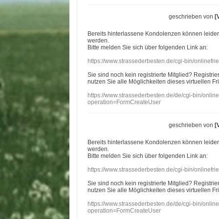
geschrieben von
[
Bereits hinterlassene Kondolenzen können leide
werden.
Bitte melden Sie sich über folgenden Link an:
https://www.strassederbesten.de/cgi-bin/onlinef
Sie sind noch kein registrierte Mitglied? Registri
nutzen Sie alle Möglichkeiten dieses virtuellen Fr
https://www.strassederbesten.de/de/cgi-bin/onli
operation=FormCreateUser
geschrieben von
[
Bereits hinterlassene Kondolenzen können leide
werden.
Bitte melden Sie sich über folgenden Link an:
https://www.strassederbesten.de/cgi-bin/onlinef
Sie sind noch kein registrierte Mitglied? Registri
nutzen Sie alle Möglichkeiten dieses virtuellen Fr
https://www.strassederbesten.de/de/cgi-bin/onli
operation=FormCreateUser