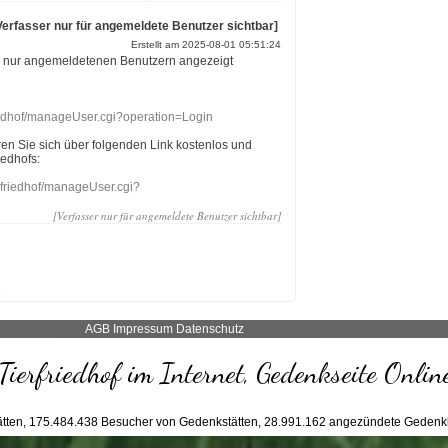
Verfasser nur für angemeldete Benutzer sichtbar]
Erstellt am 2025-08-01 05:51:24
r nur angemeldetenen Benutzern angezeigt
riedhof/manageUser.cgi?operation=Login
eren Sie sich über folgenden Link kostenlos und
iedhofs:
nefriedhof/manageUser.cgi?
[Verfasser nur für angemeldete Benutzer sichtbar]
AGB
Impressum
Datenschutz
Tierfriedhof im Internet, Gedenkseite Onlin
tten,
175.484.438
Besucher von Gedenkstätten,
28.991.162
angezündete Gedenk