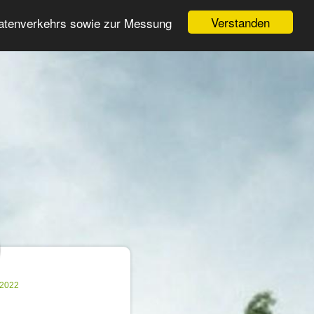
Login
Registrieren
Verstanden
Datenverkehrs sowie zur Messung
Suche
n
.2022