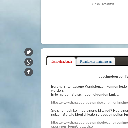
(17.460 Besucher)
Kondolenzbuch
Kondolenz hinterlassen
geschrieben von
[
Bereits hinterlassene Kondolenzen können leide
werden.
Bitte melden Sie sich über folgenden Link an:
https://www.strassederbesten.de/cgi-bin/onlinef
Sie sind noch kein registrierte Mitglied? Registri
nutzen Sie alle Möglichkeiten dieses virtuellen Fr
https://www.strassederbesten.de/de/cgi-bin/onli
operation=FormCreateUser