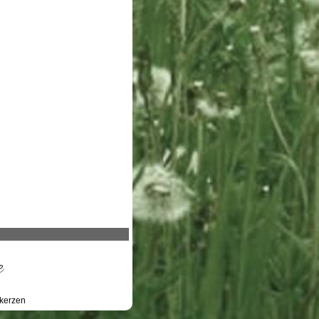
e
kerzen