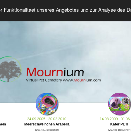
er Funktionalitaet unseres Angebotes und zur Analyse des 
Tierforum
Erweiterte Suche
Anmelde
24.09.2005 - 20.02.2010
14.08.2009 - 01.06
mein
Meerschweinchen Arabella
Kater PETI
(107.471 Besucher)
(20.485 Besucher)