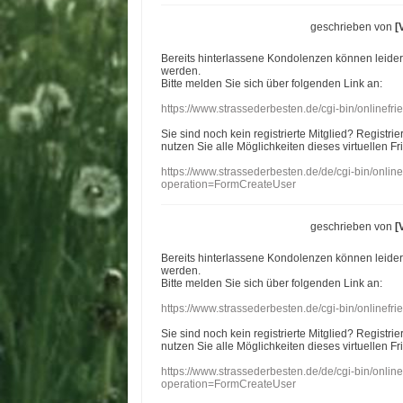
geschrieben von
[
Bereits hinterlassene Kondolenzen können leide
werden.
Bitte melden Sie sich über folgenden Link an:
https://www.strassederbesten.de/cgi-bin/onlinef
Sie sind noch kein registrierte Mitglied? Registri
nutzen Sie alle Möglichkeiten dieses virtuellen Fr
https://www.strassederbesten.de/de/cgi-bin/onli
operation=FormCreateUser
geschrieben von
[
Bereits hinterlassene Kondolenzen können leide
werden.
Bitte melden Sie sich über folgenden Link an:
https://www.strassederbesten.de/cgi-bin/onlinef
Sie sind noch kein registrierte Mitglied? Registri
nutzen Sie alle Möglichkeiten dieses virtuellen Fr
https://www.strassederbesten.de/de/cgi-bin/onli
operation=FormCreateUser