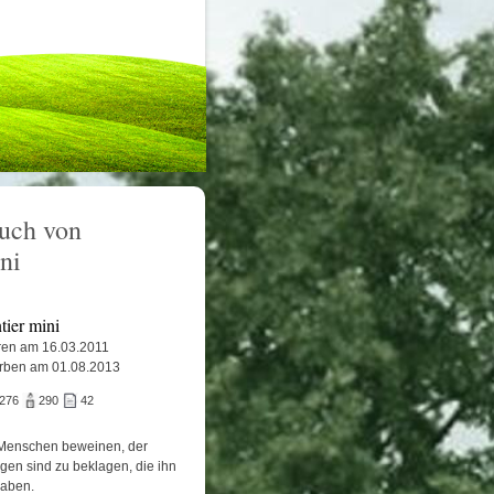
uch von
ni
tier mini
en am 16.03.2011
rben am 01.08.2013
.276
290
42
Menschen beweinen, der
igen sind zu beklagen, die ihn
haben.