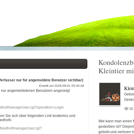
Kondolenzb
Kleintier mi
Verfasser nur für angemeldete Benutzer sichtbar]
Erstellt am 2026-08-01 05:30:48
Klein
r nur angemeldetenen Benutzern angezeigt
Gebor
Gesto
riedhof/manageUser.cgi?operation=Login
10
eren Sie sich über folgenden Link kostenlos und
iedhofs:
Wie kann man einen 
gestorben ist? Diejen
nefriedhof/manageUser.cgi?
geliebt und verloren 