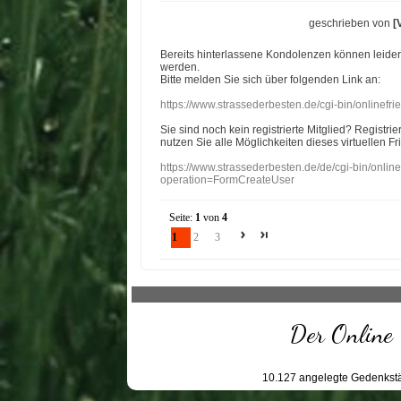
geschrieben von
[
Bereits hinterlassene Kondolenzen können leide
werden.
Bitte melden Sie sich über folgenden Link an:
https://www.strassederbesten.de/cgi-bin/onlinef
Sie sind noch kein registrierte Mitglied? Registri
nutzen Sie alle Möglichkeiten dieses virtuellen Fr
https://www.strassederbesten.de/de/cgi-bin/onli
operation=FormCreateUser
Seite:
1
von
4
1
2
3
Der Online 
10.127
angelegte Gedenkstä