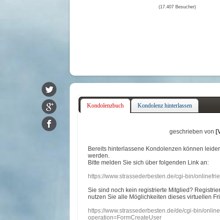
(17.407 Besucher)
Kondolenzbuch
Kondolenz hinterlassen
geschrieben von
[
Bereits hinterlassene Kondolenzen können leide
werden.
Bitte melden Sie sich über folgenden Link an:
https://www.strassederbesten.de/cgi-bin/onlinef
Sie sind noch kein registrierte Mitglied? Registri
nutzen Sie alle Möglichkeiten dieses virtuellen Fr
https://www.strassederbesten.de/de/cgi-bin/onli
operation=FormCreateUser