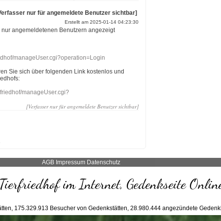
Verfasser nur für angemeldete Benutzer sichtbar]
Erstellt am 2025-01-14 04:23:30
r nur angemeldetenen Benutzern angezeigt
riedhof/manageUser.cgi?operation=Login
eren Sie sich über folgenden Link kostenlos und
iedhofs:
nefriedhof/manageUser.cgi?
[Verfasser nur für angemeldete Benutzer sichtbar]
AGB
Impressum
Datenschutz
Tierfriedhof im Internet, Gedenkseite Onlin
tten,
175.329.913
Besucher von Gedenkstätten,
28.980.444
angezündete Gedenk