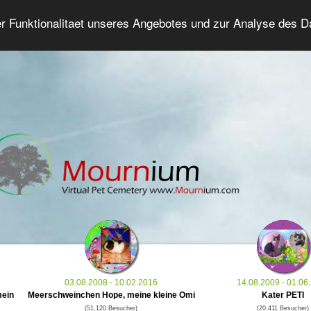
er Funktionalitaet unseres Angebotes und zur Analyse des 
Tierforum
Erweiterte Suche
Anmelde
03.08.2008 - 10.02.2016
14.08.2009 - 01.06
mein
Meerschweinchen Hope, meine kleine Omi
Kater PETI
(51.120 Besucher)
(20.411 Besucher)