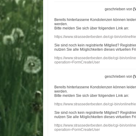
geschrieben von
[
Bereits hinterlassene Kondolenzen können leide
werden.
Bitte melden Sie sich über folgenden Link an:
https://www.strassederbesten.de/cgi-bin/onlinef
Sie sind noch kein registrierte Mitglied? Registri
nutzen Sie alle Möglichkeiten dieses virtuellen Fr
https://www.strassederbesten.de/de/cgi-bin/onli
operation=FormCreateUser
geschrieben von
[
Bereits hinterlassene Kondolenzen können leide
werden.
Bitte melden Sie sich über folgenden Link an:
https://www.strassederbesten.de/cgi-bin/onlinef
Sie sind noch kein registrierte Mitglied? Registri
nutzen Sie alle Möglichkeiten dieses virtuellen Fr
https://www.strassederbesten.de/de/cgi-bin/onli
operation=FormCreateUser