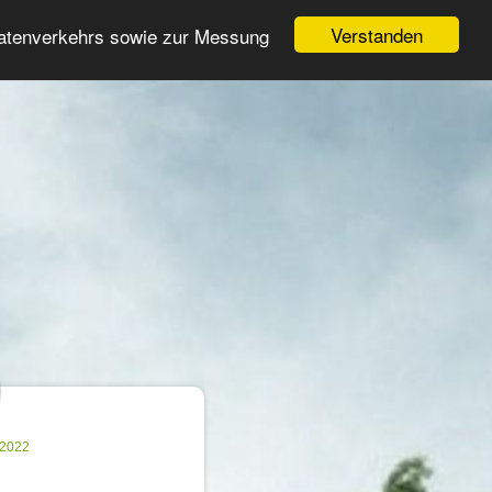
Login
Registrieren
Verstanden
Datenverkehrs sowie zur Messung
Suche
n
.2022