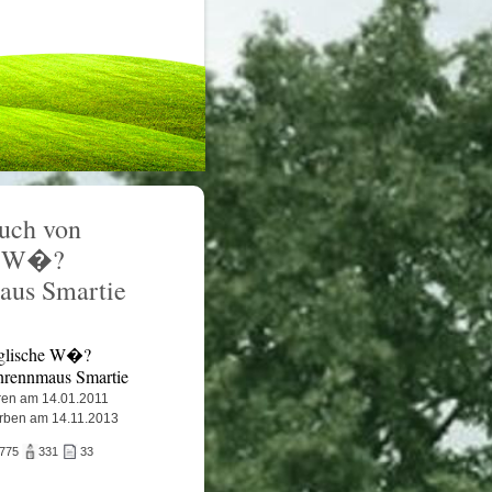
uch von
e W�?
aus Smartie
glische W�?
nrennmaus Smartie
en am 14.01.2011
rben am 14.11.2013
.775
331
33