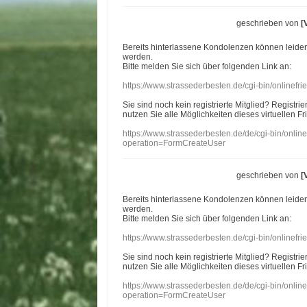
geschrieben von
[
Bereits hinterlassene Kondolenzen können leide
werden.
Bitte melden Sie sich über folgenden Link an:
https://www.strassederbesten.de/cgi-bin/onlinef
Sie sind noch kein registrierte Mitglied? Registri
nutzen Sie alle Möglichkeiten dieses virtuellen Fr
https://www.strassederbesten.de/de/cgi-bin/onli
operation=FormCreateUser
geschrieben von
[
Bereits hinterlassene Kondolenzen können leide
werden.
Bitte melden Sie sich über folgenden Link an:
https://www.strassederbesten.de/cgi-bin/onlinef
Sie sind noch kein registrierte Mitglied? Registri
nutzen Sie alle Möglichkeiten dieses virtuellen Fr
https://www.strassederbesten.de/de/cgi-bin/onli
operation=FormCreateUser