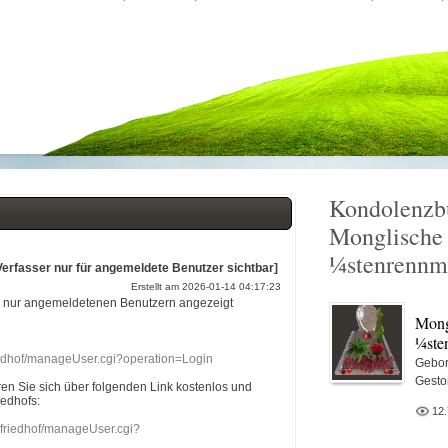
Kondolenzb
Monglisch
¼stenrennm
Verfasser nur für angemeldete Benutzer sichtbar]
Erstellt am 2026-01-14 04:17:23
r nur angemeldetenen Benutzern angezeigt
Mon
¼ste
riedhof/manageUser.cgi?operation=Login
Gebor
Gesto
eren Sie sich über folgenden Link kostenlos und
iedhofs:
12
nefriedhof/manageUser.cgi?