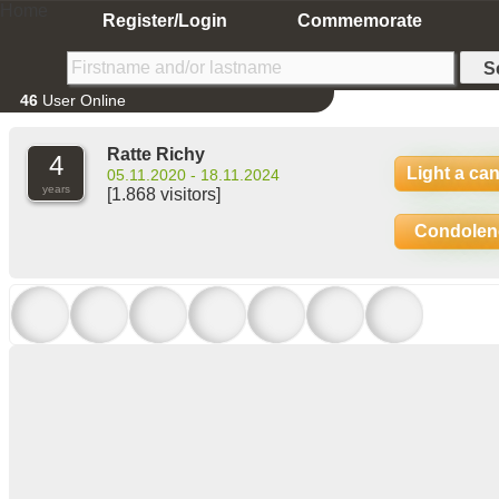
Home
Register/Login
Commemorate
46
User Online
Ratte Richy
4
Light a ca
05.11.2020 - 18.11.2024
years
[1.868 visitors]
Condolen