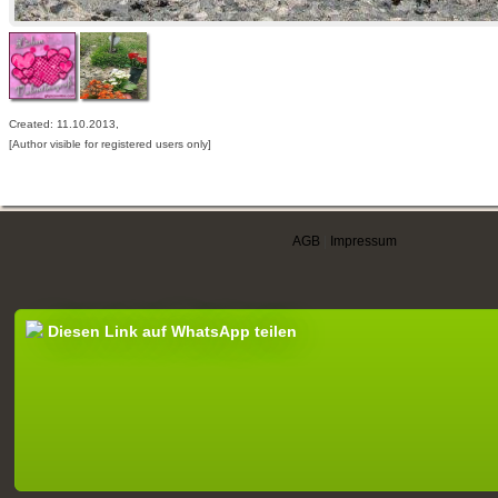
Created: 11.10.2013,
[Author visible for registered users only]
AGB
|
Impressum
Diesen Link auf WhatsApp teilen