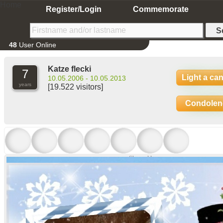
Home
Register/Login
Commemorate
48
User Online
Katze flecki
7
Light a ca
10.05.2006 - 10.05.2013
years
[19.522 visitors]
Condolen
Show older