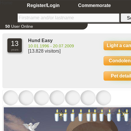
Home
Register/Login
Commemorate
50
User Online
Hund Easy
13
Light a ca
10.01.1996 - 20.07.2009
years
[13.828 visitors]
Condolen
Pet detai