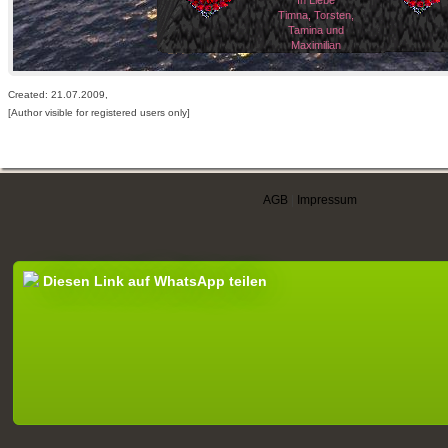
In Liebe
Timna, Torsten,
Tamina und
Maximilian
Created: 21.07.2009,
[Author visible for registered users only]
AGB
|
Impressum
Diesen Link auf WhatsApp teilen