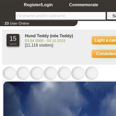
Home
Register/Login
Commemorate
23
User Online
Hund Teddy
(née Teddy)
15
Light a ca
03.04.2000 - 03.10.2015
years
[11.116 visitors]
Condolen