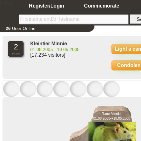
Home
Register/Login
Commemorate
26
User Online
Kleintier Minnie
2
Light a ca
01.08.2005 - 10.05.2008
years
[17.234 visitors]
Condolen
Ratte Minnie
*01.08.2005-+10.05.2008