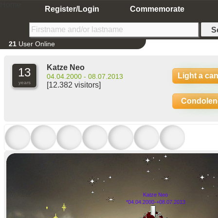
Home
Register/Login
Commemorate
21
User Online
Katze Neo
13
Light a ca
04.04.2000 - 08.07.2013
years
[12.382 visitors]
Condolen
Katze Neo
*04.04.2000-+08.07.2013