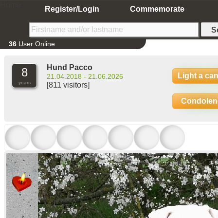
Home
Register/Login
Commemorate
36
User Online
Hund Pacco
8
Light a ca
21.04.2018 - 21.06.2026
years
[811 visitors]
Condolen