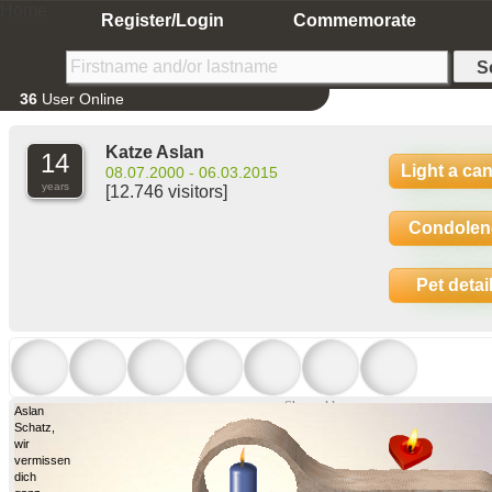
Home
Register/Login
Commemorate
36
User Online
Katze Aslan
14
Light a ca
08.07.2000 - 06.03.2015
years
[12.746 visitors]
Condolen
Pet detai
Show older
Aslan
Schatz,
wir
vermissen
dich