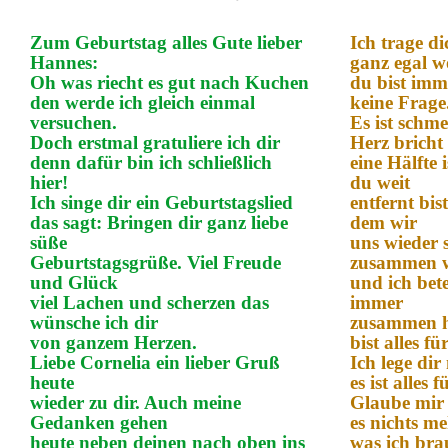
Zum Geburtstag alles Gute lieber
Ich trage d
Hannes:
ganz egal w
Oh was riecht es gut nach Kuchen
du bist imme
den werde ich gleich einmal
keine Frage
versuchen.
Es ist schm
Doch erstmal gratuliere ich dir
Herz bricht
denn dafür bin ich schließlich
eine Hälfte 
hier!
du weit
Ich singe dir ein Geburtstagslied
entfernt bis
das sagt: Bringen dir ganz liebe
dem wir
süße
uns wieder 
Geburtstagsgrüße.
Viel Freude
zusammen 
und Glück
und ich bete
viel Lachen und scherzen das
immer
wünsche ich dir
zusammen h
von ganzem Herzen.
bist alles fü
Liebe Cornelia ein lieber Gruß
Ich lege di
heute
es ist alles f
wieder zu dir. Auch meine
Glaube mir 
Gedanken gehen
es nichts m
heute neben deinen nach oben ins
was ich bra