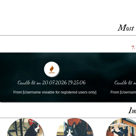
Most 
7.
Candle lit on 20.07.2026 19:25:06
Candle lit
From [Username visiable for registered users only]
From [Username 
Im