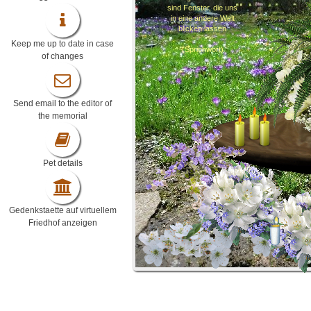
sind Fenster, die uns
in eine andere Welt
blicken lassen
Keep me up to date in case
(Sprichwort)
of changes
Send email to the editor of
the memorial
Pet details
Gedenkstaette auf virtuellem
Friedhof anzeigen