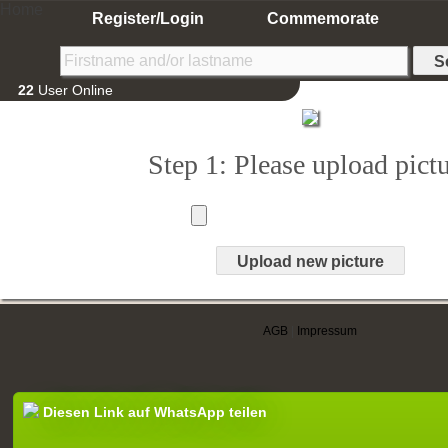
Home
Register/Login
Commemorate
22
User Online
Step 1: Please upload pict
AGB
|
Impressum
Diesen Link auf WhatsApp teilen