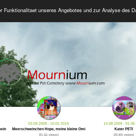
er Funktionalitaet unseres Angebotes und zur Analyse des 
Grief Pet Forum
Advanced Search
Login/Regis
03.08.2008 - 10.02.2016
14.08.2009 - 01.06
mein
Meerschweinchen Hope, meine kleine Omi
Kater PETI
(51.111 visitors)
(20.401 visitors)