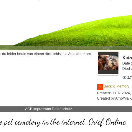
s du leider heute von einem rücksichtslose Autofahrer am
Katz
Date o
Died 
2.
Back to Memory
Created: 08.07.2024,
Created by Arno/Maik
AGB
Impressum
Datenschutz
e pet cemetery in the internet, Grief Online