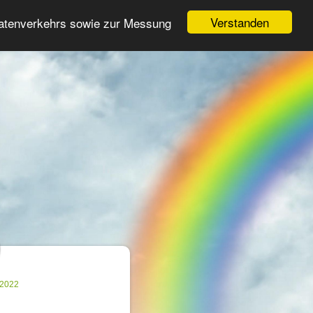
Login
Register
Verstanden
Datenverkehrs sowie zur Messung
Search
ter
.2022