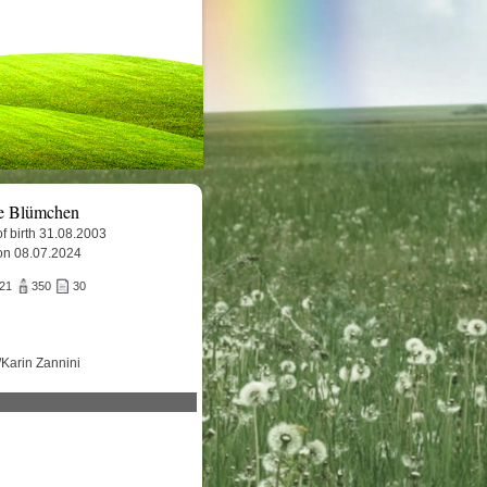
e Blümchen
f birth 31.08.2003
on 08.07.2024
721
350
30
/Karin Zannini