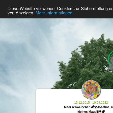
36
User Online
Diese Website verwendet Cookies zur Sicherstellung d
Home
Premium
Commemorate
von Anzeigen.
Mehr Informationen
15.12.2015 - 10.08.2022
Meerschweinchen 🌈🌹Josefina, 
kleines Mausili🌹🌈