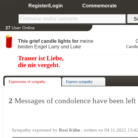
Home
Register/Login
Commemorate
27
User Online
This grief candle lights for
meine
beiden Engel Larry und Luke
Candle
Trauer ist Liebe,
die nie vergeht.
Expressions of sympathy
Express sympathy
2
Messages of condolence have been left
Sympathy expressed by
Rosi Kühn
, written on 04.11.2022 13:4