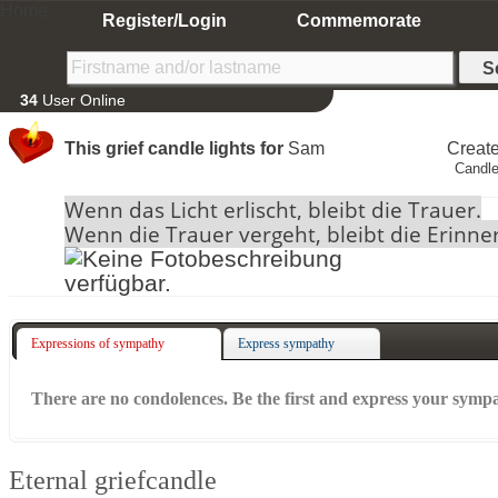
Home
Register/Login
Commemorate
34
User Online
This grief candle lights for
Sam
Creat
Candle
Wenn das Licht erlischt, bleibt die Trauer.
Wenn die Trauer vergeht, bleibt die Erinne
Expressions of sympathy
Express sympathy
There are no condolences. Be the first and express your symp
Eternal griefcandle