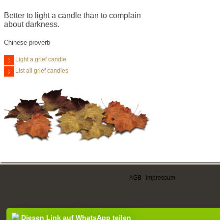
Better to light a candle than to complain
about darkness.
Chinese proverb
Light a grief candle
List all grief candles
AGB
|
Impressum
Diesen Link auf WhatsApp teilen