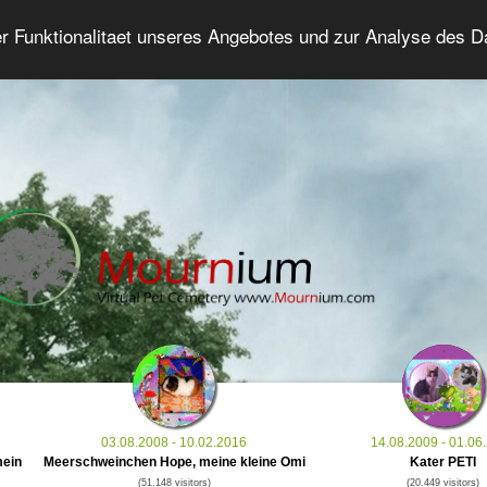
er Funktionalitaet unseres Angebotes und zur Analyse des 
Grief Pet Forum
Advanced Search
Login/Regis
03.08.2008 - 10.02.2016
14.08.2009 - 01.06
mein
Meerschweinchen Hope, meine kleine Omi
Kater PETI
(51.148 visitors)
(20.449 visitors)