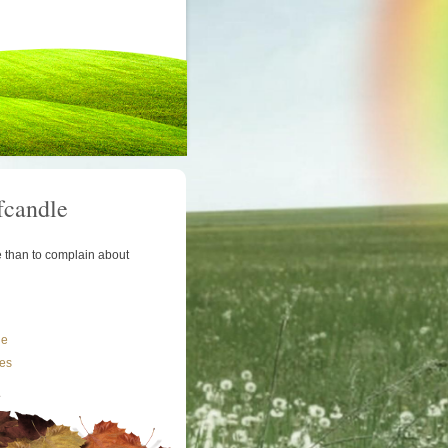
fcandle
le than to complain about
le
les