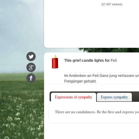
(17.437 visitors)
This grief candle lights for
Feli
Im Andenken an Feli.Ganz jung verlassen 
Freigänger gehabt.
Expressions of sympathy
Express sympathy
There are no condolences. Be the first and express y