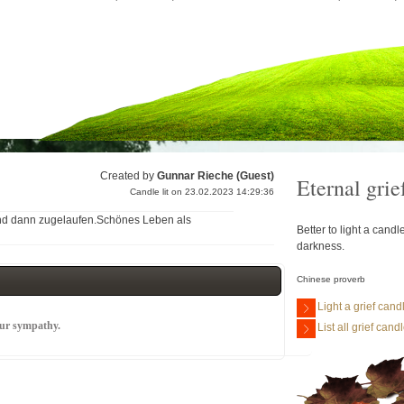
Created by
Gunnar Rieche (Guest)
Eternal grie
Candle lit on 23.02.2023 14:29:36
und dann zugelaufen.Schönes Leben als
Better to light a cand
darkness.
Chinese proverb
Light a grief cand
our sympathy.
List all grief cand