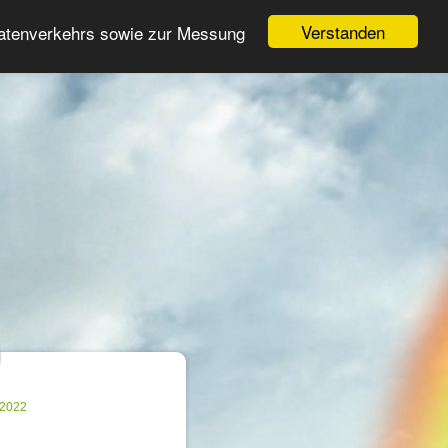
Login
Register
Verstanden
Datenverkehrs sowie zur Messung
Search
ter
.2022