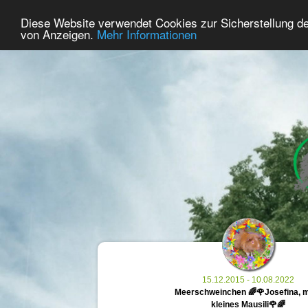
41
User Online
Diese Website verwendet Cookies zur Sicherstellung d
Home
Premium
Commemorate
von Anzeigen.
Mehr Informationen
15.12.2015 - 10.08.2022
Meerschweinchen 🌈🌹Josefina, 
kleines Mausili🌹🌈