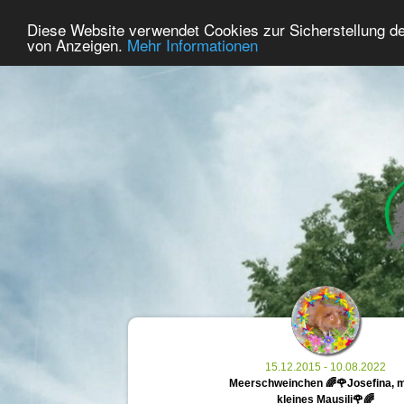
39
User Online
Diese Website verwendet Cookies zur Sicherstellung d
Home
Premium
Commemorate
von Anzeigen.
Mehr Informationen
15.12.2015 - 10.08.2022
Meerschweinchen 🌈🌹Josefina, 
kleines Mausili🌹🌈