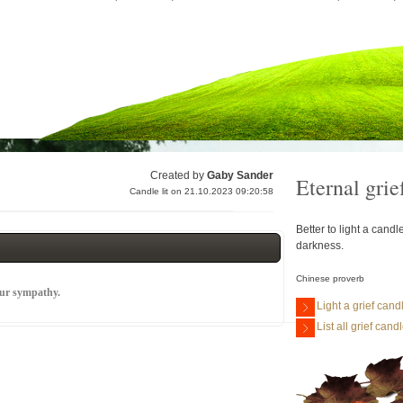
Created by
Gaby Sander
Eternal grie
Candle lit on 21.10.2023 09:20:58
Better to light a cand
darkness.
Chinese proverb
our sympathy.
Light a grief cand
List all grief cand