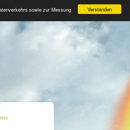
Login
Register
Verstanden
Datenverkehrs sowie zur Messung
Search
ter
.2022