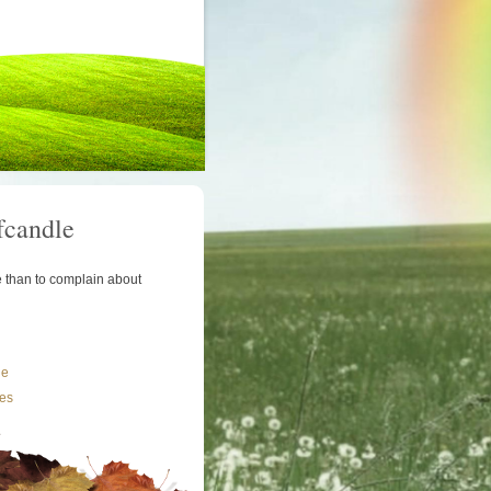
fcandle
le than to complain about
le
les