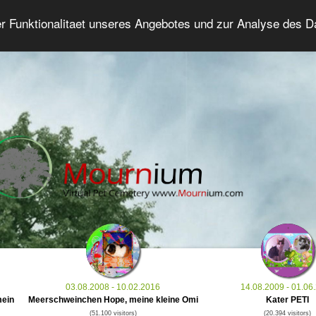
er Funktionalitaet unseres Angebotes und zur Analyse des 
Grief Pet Forum
Advanced Search
Login/Regis
03.08.2008 - 10.02.2016
14.08.2009 - 01.06
mein
Meerschweinchen Hope, meine kleine Omi
Kater PETI
(51.100 visitors)
(20.394 visitors)