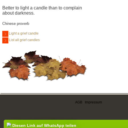
Better to light a candle than to complain
about darkness.
Chinese proverb
Light a grief candle
List all grief candles
AGB
|
Impressum
Diesen Link auf WhatsApp teilen