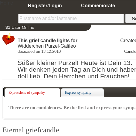
Home
Register/Login
Commemorate
31
User Online
This grief candle lights for
Create
Widderchen Purzel-Galileo
deceased on 13.12.2010
Candle
Süßer kleiner Purzel! Heute ist Dein 13.
Wir denken jeden Tag an Dich und habe
doll lieb. Dein Herrchen und Frauchen!
Expressions of sympathy
Express sympathy
There are no condolences. Be the first and express your symp
Eternal griefcandle