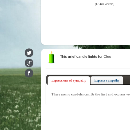
(17.445 visitors)
This grief candle lights for
Cleo
Expressions of sympathy
Express sympathy
There are no condolences. Be the first and express y