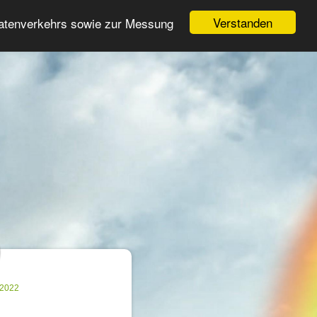
Login
Register
Verstanden
Datenverkehrs sowie zur Messung
Search
ter
.2022