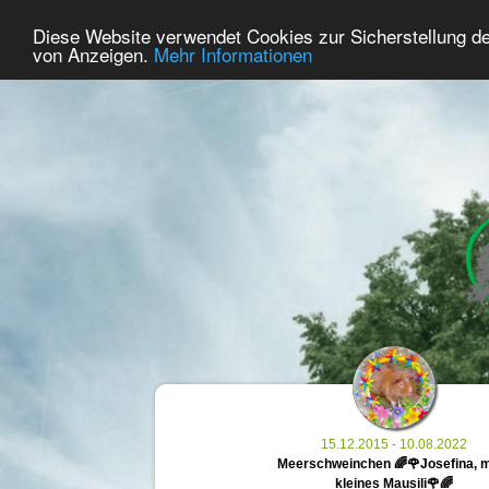
30
User Online
Diese Website verwendet Cookies zur Sicherstellung d
Home
Premium
Commemorate
von Anzeigen.
Mehr Informationen
15.12.2015 - 10.08.2022
Meerschweinchen 🌈🌹Josefina, 
kleines Mausili🌹🌈