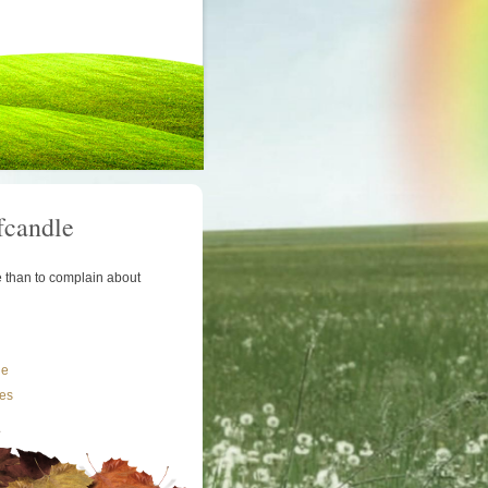
fcandle
le than to complain about
le
les