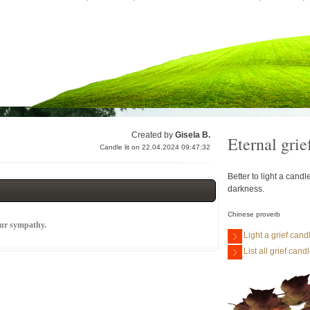
Created by
Gisela B.
Eternal grie
Candle lit on 22.04.2024 09:47:32
Better to light a cand
darkness.
Chinese proverb
our sympathy.
Light a grief cand
List all grief cand