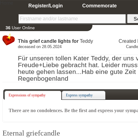
Home
Register/Login
Commemorate
36
User Online
This grief candle lights for
Teddy
Created
deceased on 28.05.2024
Candle
Für unseren tollen Kater Teddy, der uns v
Freude+Liebe gebracht hat. Leider musst
heute gehen lassen...Hab eine gute Zeit
Regenbogenland
Expressions of sympathy
Express sympathy
There are no condolences. Be the first and express your symp
Eternal griefcandle