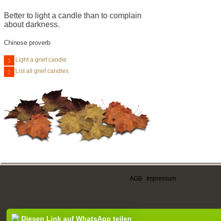
Better to light a candle than to complain
about darkness.
Chinese proverb
Light a grief candle
List all grief candles
AGB
|
Impressum
Diesen Link auf WhatsApp teilen